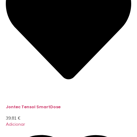
Jontec Tensol SmartDose
39,81
€
Adicionar