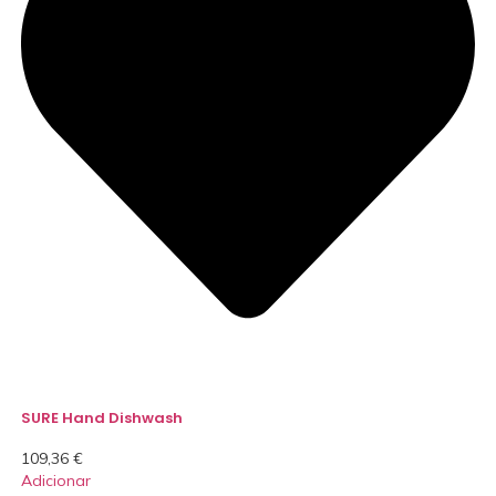
SURE Hand Dishwash
109,36
€
Adicionar