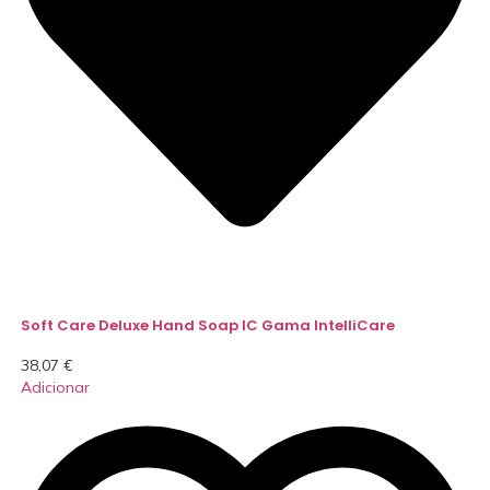
Soft Care Deluxe Hand Soap IC Gama IntelliCare
38,07
€
Adicionar