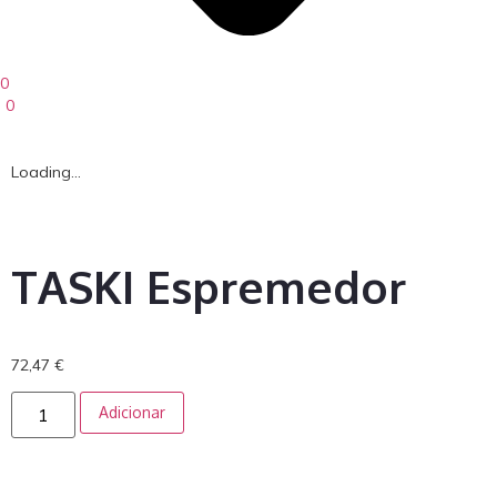
0
0
Loading...
TASKI Espremedor
72,47
€
Adicionar