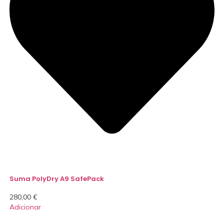
Suma PolyDry A9 SafePack
280,00
€
Adicionar