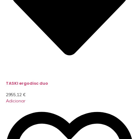
TASKI ergodisc duo
2955,12
€
Adicionar