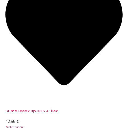
Suma Break up D3.5 J-flex
42,55
€
Adicionar