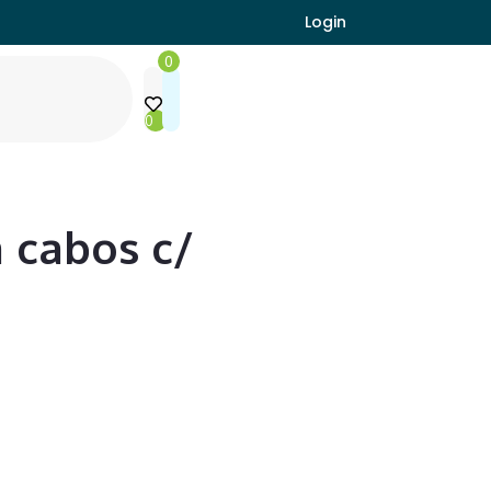
Login
0
0
 cabos c/