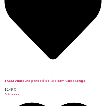
TASKI Vassoura para Pá do Lixo com Cabo Longo
10,49
€
Adicionar