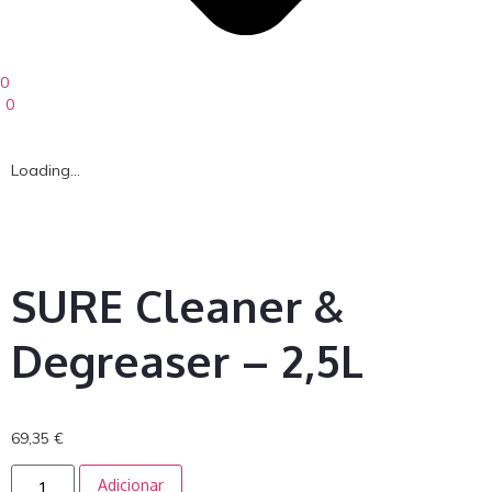
0
0
Loading...
SURE Cleaner &
Degreaser – 2,5L
69,35
€
Adicionar