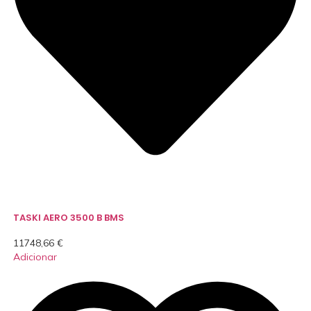
TASKI AERO 3500 B BMS
11748,66
€
Adicionar