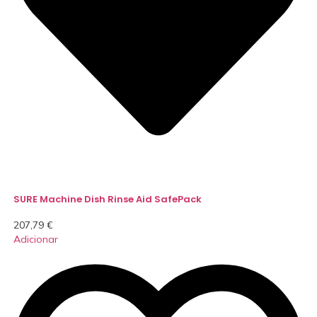
SURE Machine Dish Rinse Aid SafePack
207,79
€
Adicionar