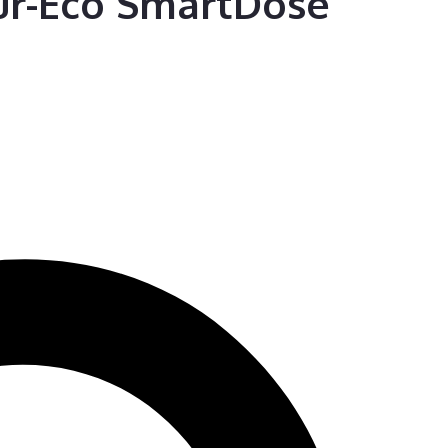
Pur-Eco SmartDose