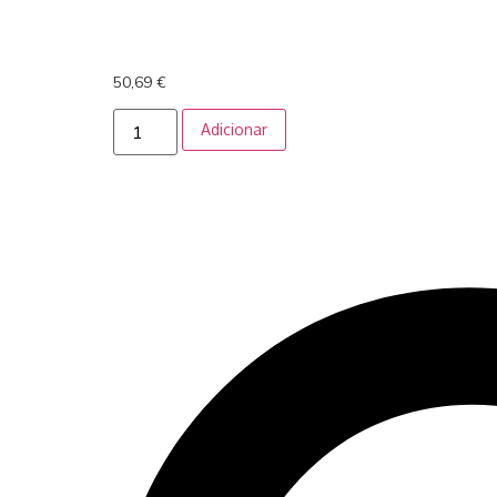
50,69
€
Adicionar