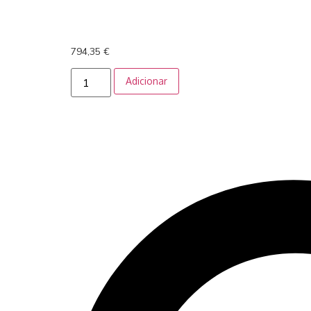
794,35
€
Adicionar