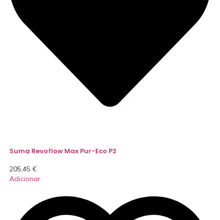
Suma Revoflow Max Pur-Eco P2
205,45
€
Adicionar