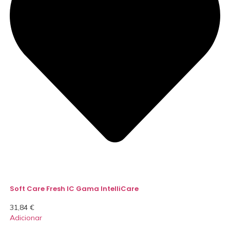
Soft Care Fresh IC Gama IntelliCare
31,84
€
Adicionar