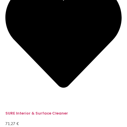
SURE Interior & Surface Cleaner
71,27
€