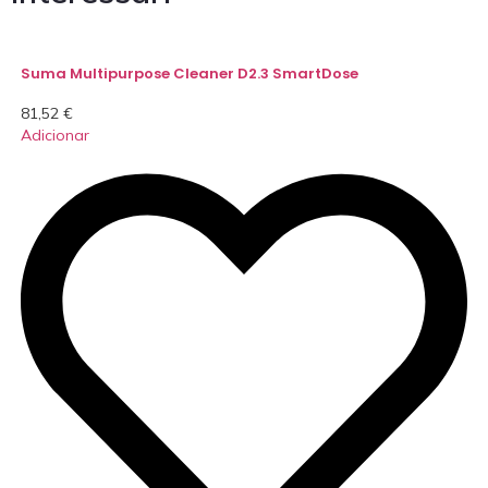
Suma Multipurpose Cleaner D2.3 SmartDose
81,52
€
Adicionar