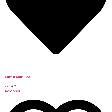
Suma Multi D2
77,54
€
Adicionar