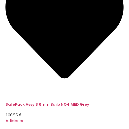
SafePack Assy S 6mm Barb NO4 MED Grey
106,55
€
Adicionar