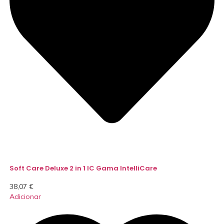
Soft Care Deluxe 2 in 1 IC Gama IntelliCare
38,07
€
Adicionar