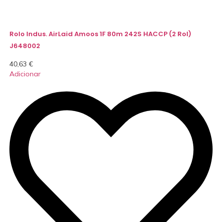
Rolo Indus. AirLaid Amoos 1F 80m 242S HACCP (2 Rol)
J648002
40,63
€
Adicionar