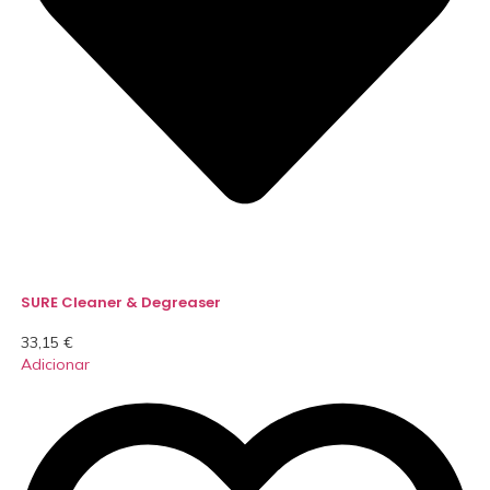
SURE Cleaner & Degreaser
33,15
€
Adicionar