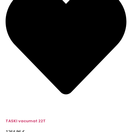
TASKI vacumat 22T
1264,96
€