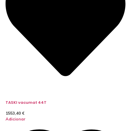
TASKI vacumat 44T
1553,40
€
Adicionar