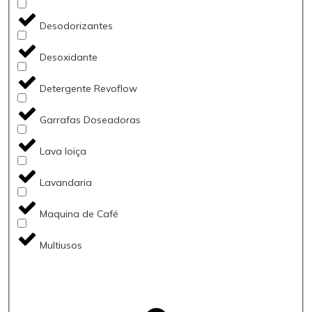
Desodorizantes
Desoxidante
Detergente Revoflow
Garrafas Doseadoras
Lava loiça
Lavandaria
Maquina de Café
Multiusos