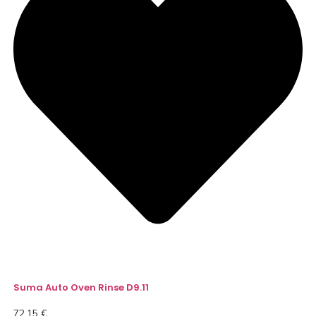
Suma Auto Oven Rinse D9.11
72,15
€