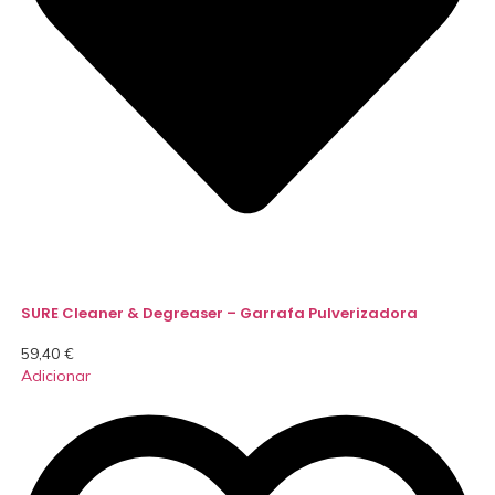
SURE Cleaner & Degreaser – Garrafa Pulverizadora
59,40
€
Adicionar