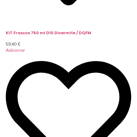
KIT Frascos 750 ml D10 Divermite / DQFM
59,40
€
Adicionar