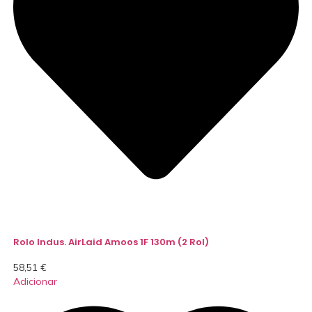
Rolo Indus. AirLaid Amoos 1F 130m (2 Rol)
58,51
€
Adicionar