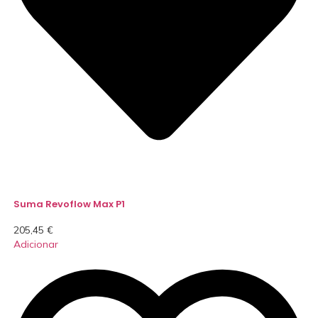
Suma Revoflow Max P1
205,45
€
Adicionar