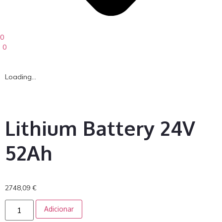
0
0
Loading...
Lithium Battery 24V
52Ah
2748,09
€
Adicionar