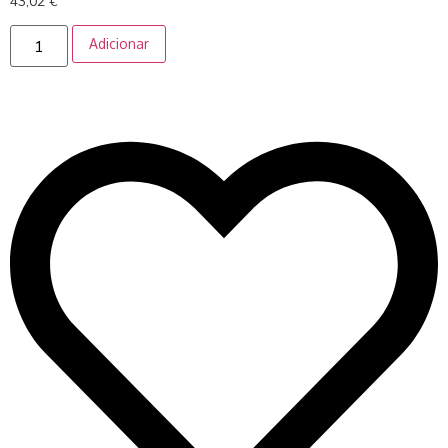
43,02
€
Adicionar