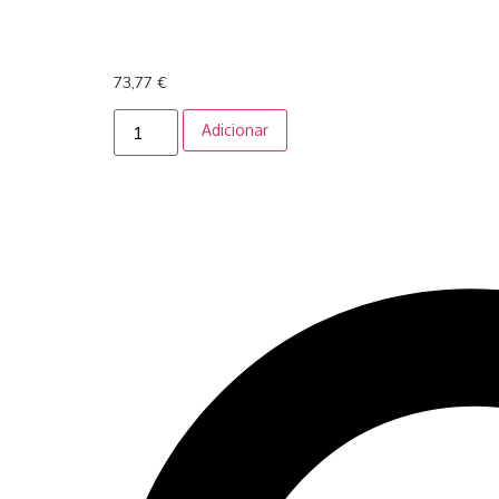
73,77
€
Adicionar