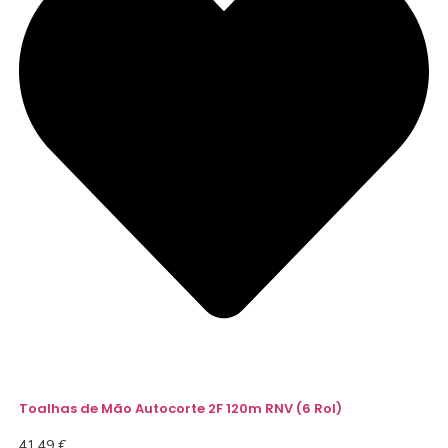
Toalhas de Mão Autocorte 2F 120m RNV (6 Rol)
41,49
€