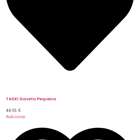
TASKI Gaveta Pequena
44,91
€
Adicionar