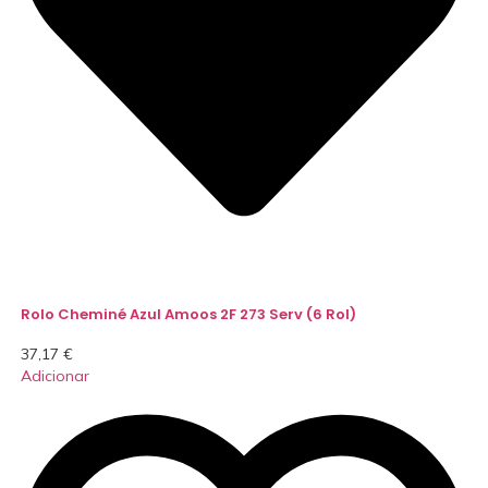
Rolo Cheminé Azul Amoos 2F 273 Serv (6 Rol)
37,17
€
Adicionar