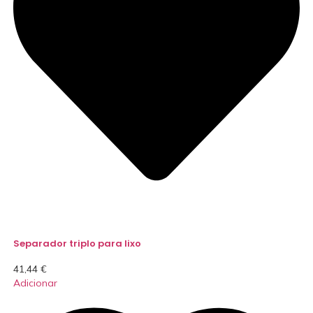
Separador triplo para lixo
41,44
€
Adicionar