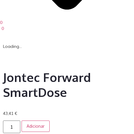
0
0
Loading...
Jontec Forward
SmartDose
43,41
€
Adicionar