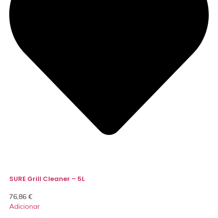
SURE Grill Cleaner – 5L
76,86
€
Adicionar