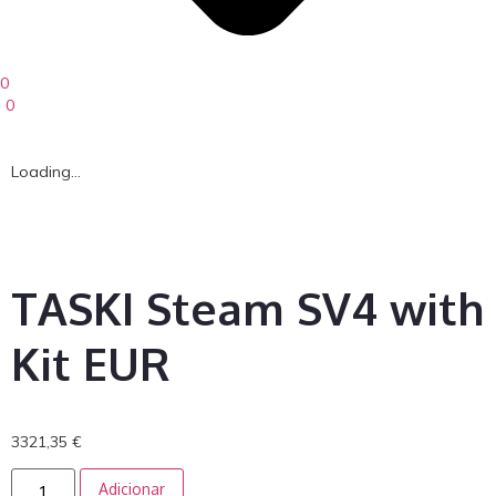
0
0
Loading...
TASKI Steam SV4 with
Kit EUR
3321,35
€
Adicionar