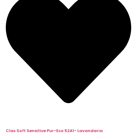
Clax Soft Sensitive Pur-Eco 52A1- Lavandaria