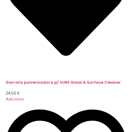
Garrafa pulverizadora p/ SURE Glass & Surface Cleaner
24,50
€
Adicionar