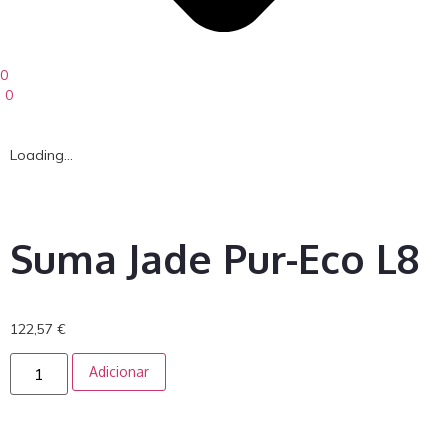
0
0
Loading...
Suma Jade Pur-Eco L8
122,57
€
Adicionar