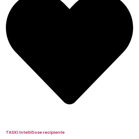
TASKI IntelliDose recipiente