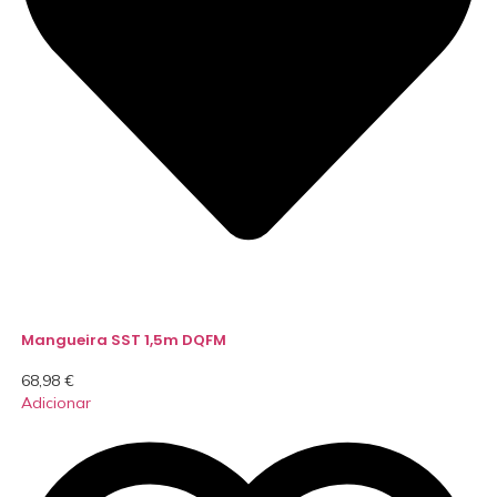
Mangueira SST 1,5m DQFM
68,98
€
Adicionar