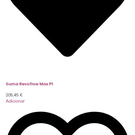
Suma Revoflow Max P1
205,45
€
Adicionar