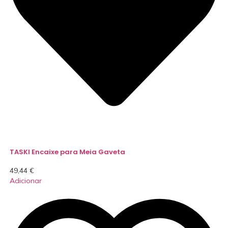
TASKI Encaixe para Meia Gaveta
49,44
€
Adicionar