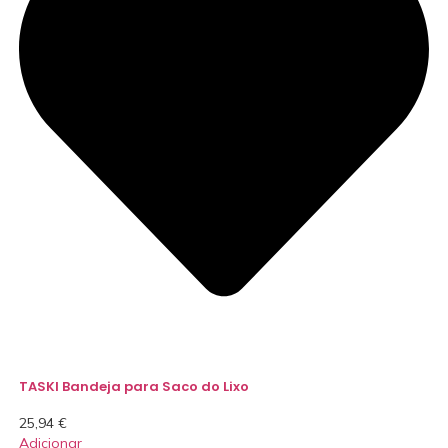
TASKI Bandeja para Saco do Lixo
25,94
€
Adicionar