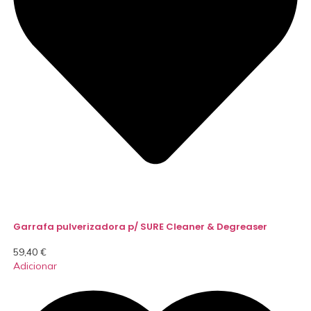
Garrafa pulverizadora p/ SURE Cleaner & Degreaser
59,40
€
Adicionar