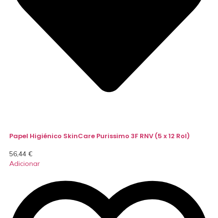
Papel Higiénico SkinCare Purissimo 3F RNV (5 x 12 Rol)
56,44
€
Adicionar