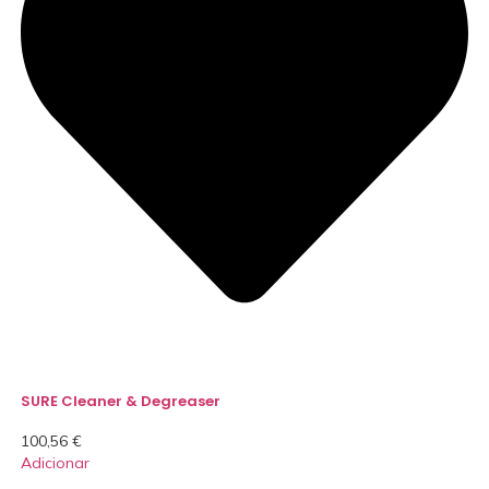
SURE Cleaner & Degreaser
100,56
€
Adicionar