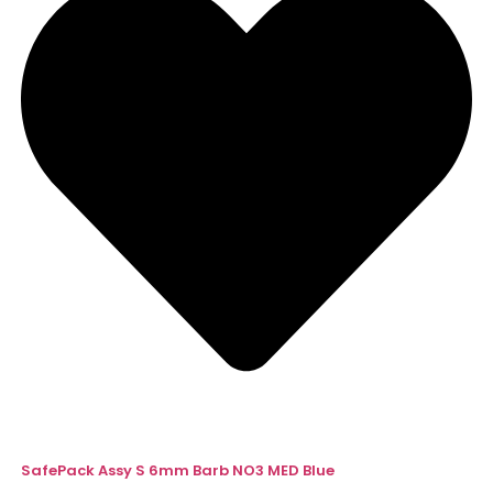
SafePack Assy S 6mm Barb NO3 MED Blue