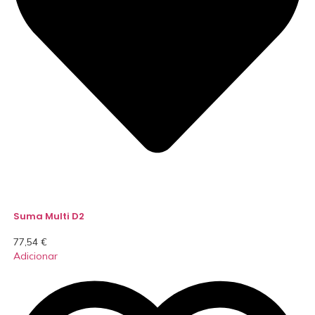
Suma Multi D2
77,54
€
Adicionar