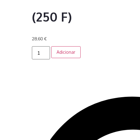
(250 F)
28,60
€
Adicionar