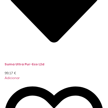
Suma Ultra Pur-Eco L2d
99,17
€
Adicionar