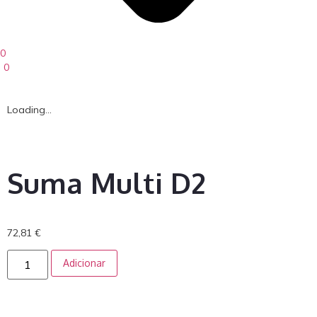
0
0
Loading...
Suma Multi D2
72,81
€
Adicionar