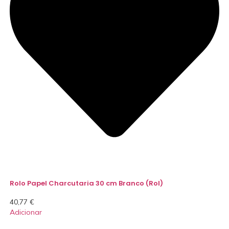
Rolo Papel Charcutaria 30 cm Branco (Rol)
40,77
€
Adicionar