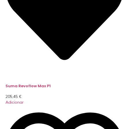
Suma Revoflow Max P1
205,45
€
Adicionar