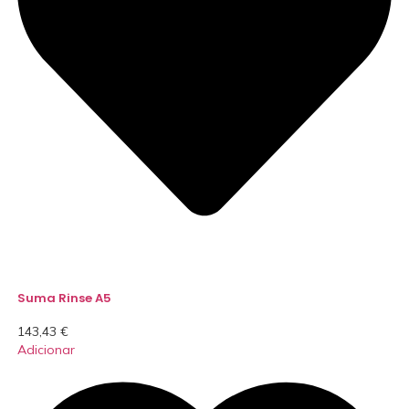
Suma Rinse A5
143,43
€
Adicionar