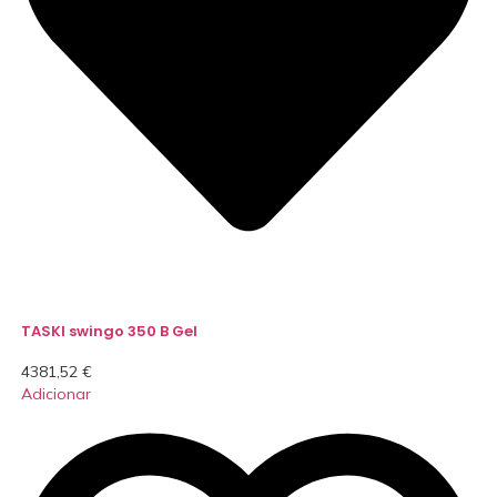
TASKI swingo 350 B Gel
4381,52
€
Adicionar