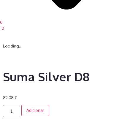
0
0
Loading...
Suma Silver D8
82,08
€
Adicionar