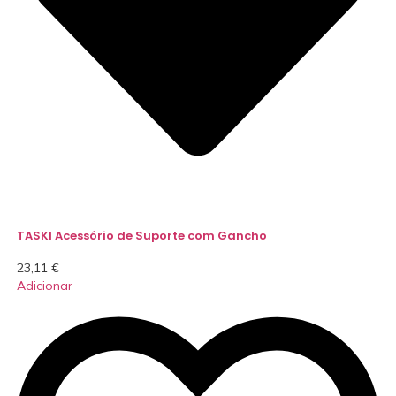
TASKI Acessório de Suporte com Gancho
23,11
€
Adicionar