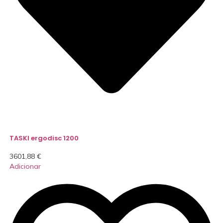
TASKI ergodisc 1200
3601,88
€
Adicionar