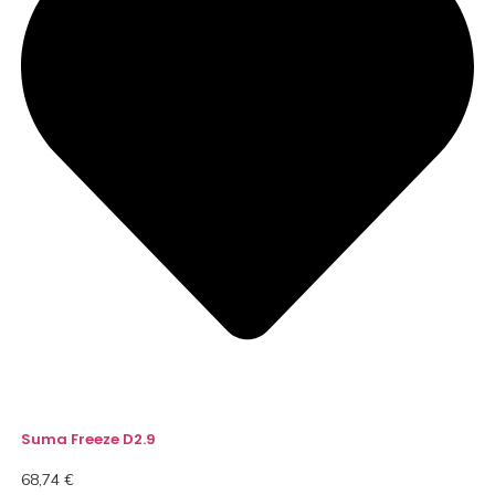
Suma Freeze D2.9
68,74
€