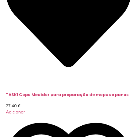
TASKI Copo Medidor para preparação de mopas e panos
27,40
€
Adicionar