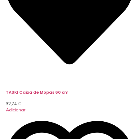
TASKI Caixa de Mopas 60 cm
32,74
€
Adicionar