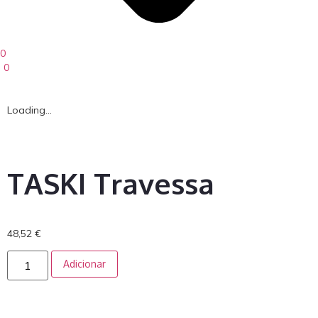
0
0
Loading...
TASKI Travessa
48,52
€
Adicionar