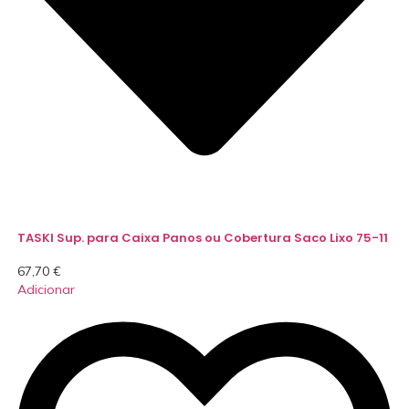
TASKI Sup. para Caixa Panos ou Cobertura Saco Lixo 75-11
67,70
€
Adicionar