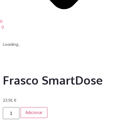
0
0
Loading...
Frasco SmartDose
23,91
€
Adicionar