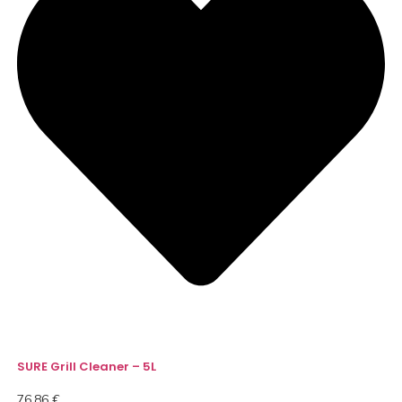
SURE Grill Cleaner – 5L
76,86
€