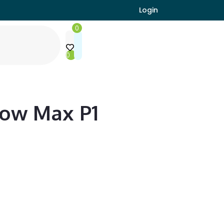
Login
0
0
ow Max P1