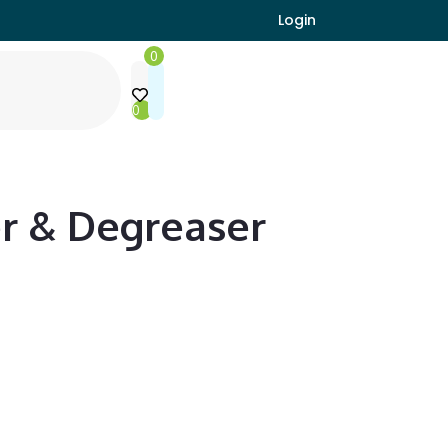
Login
0
0
r & Degreaser