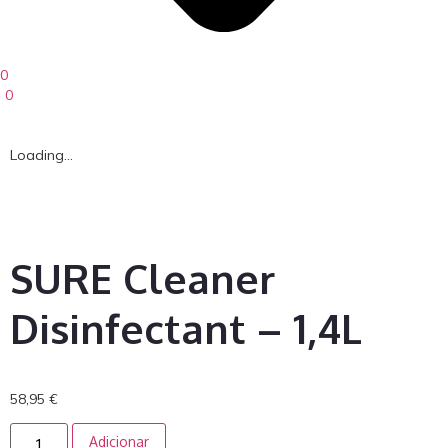
0
0
Loading...
SURE Cleaner
Disinfectant – 1,4L
58,95
€
Adicionar