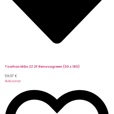
Toalhas Mão ZZ 2F Renovagreen (30 x 180)
59,07
€
Adicionar