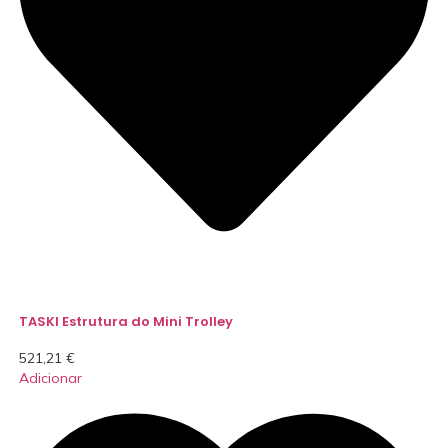
TASKI Estrutura do Mini Trolley
521,21
€
Adicionar