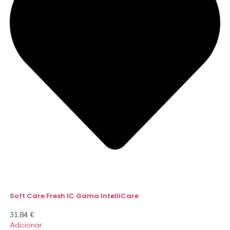
Soft Care Fresh IC Gama IntelliCare
31,84
€
Adicionar