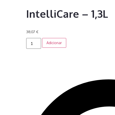
IntelliCare – 1,3L
38,07
€
Adicionar