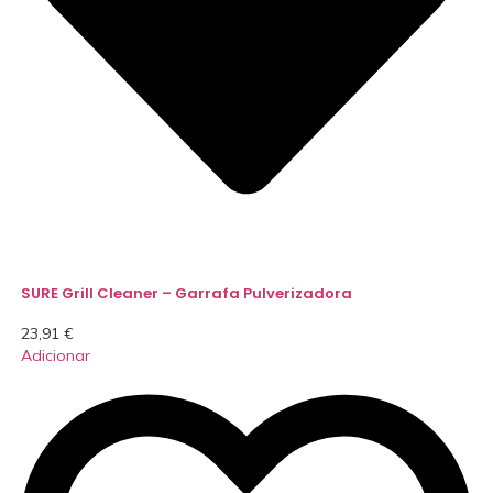
SURE Grill Cleaner – Garrafa Pulverizadora
23,91
€
Adicionar