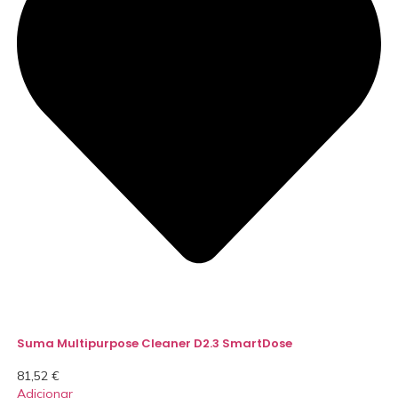
Suma Multipurpose Cleaner D2.3 SmartDose
81,52
€
Adicionar