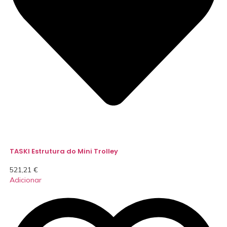
TASKI Estrutura do Mini Trolley
521,21
€
Adicionar