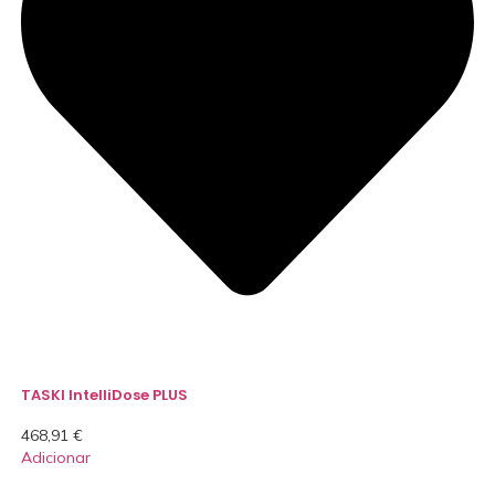
TASKI IntelliDose PLUS
468,91
€
Adicionar