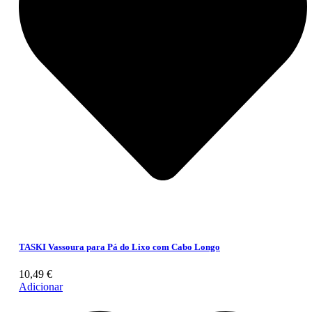
TASKI Vassoura para Pá do Lixo com Cabo Longo
10,49
€
Adicionar