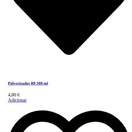
Pulverizador R9 300 ml
4,80
€
Adicionar