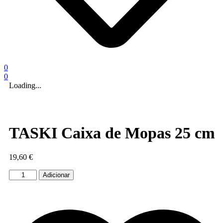
0
0
Loading...
TASKI Caixa de Mopas 25 cm
19,60
€
Quantidade
Adicionar
de
TASKI
Caixa
de
Mopas