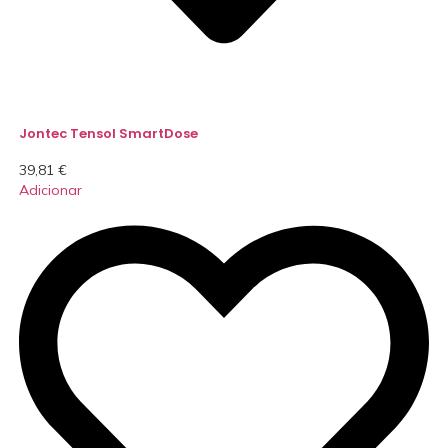
Jontec Tensol SmartDose
39,81
€
Adicionar