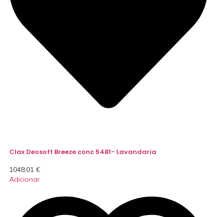
Clax Deosoft Breeze conc 54B1- Lavandaria
1048,01
€
Adicionar