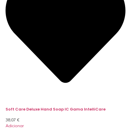
Soft Care Deluxe Hand Soap IC Gama IntelliCare
38,07
€
Adicionar