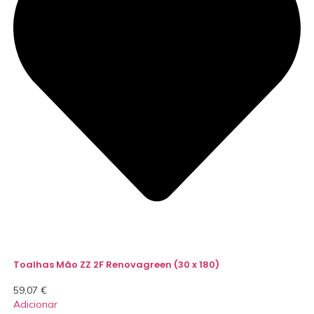
Toalhas Mão ZZ 2F Renovagreen (30 x 180)
59,07
€
Adicionar