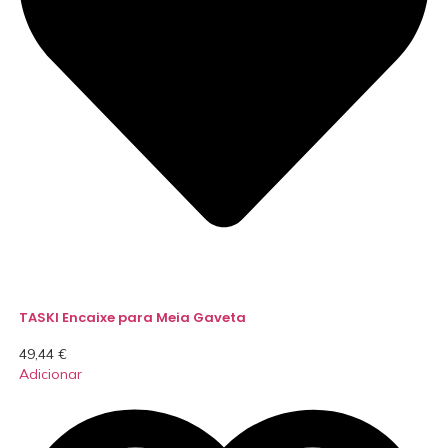
TASKI Encaixe para Meia Gaveta
49,44
€
Adicionar