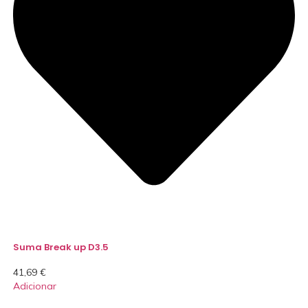
Suma Break up D3.5
41,69
€
Adicionar