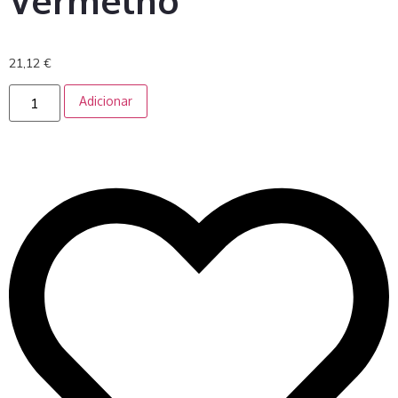
Vermelho
21,12
€
Adicionar