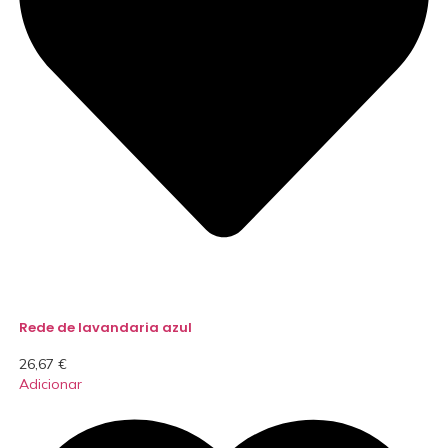
Rede de lavandaria azul
26,67
€
Adicionar