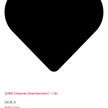
SURE Cleaner Disinfectant – 1,4L
58,95
€
Adicionar