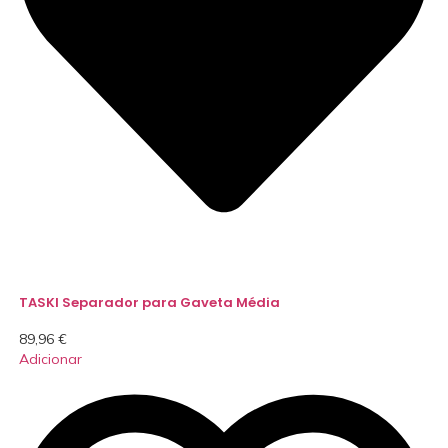
TASKI Separador para Gaveta Média
89,96
€
Adicionar