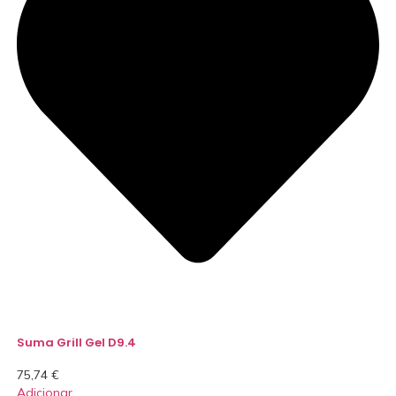
Suma Grill Gel D9.4
75,74
€
Adicionar