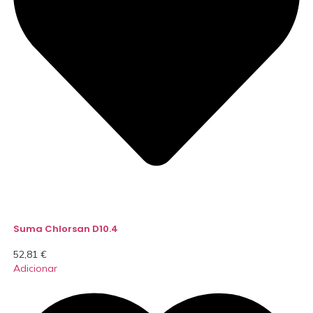
Suma Chlorsan D10.4
52,81
€
Adicionar