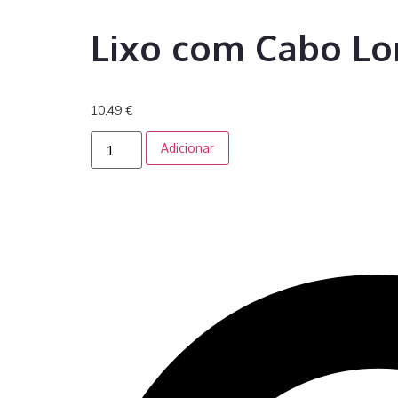
Lixo com Cabo L
10,49
€
Adicionar