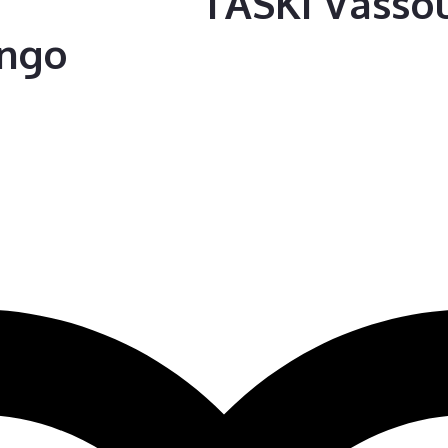
TASKI Vassou
ongo