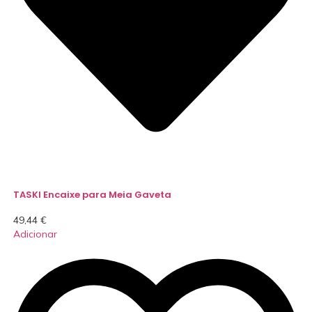
TASKI Encaixe para Meia Gaveta
49,44
€
Adicionar