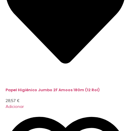
Papel Higiénico Jumbo 2F Amoos 180m (12 Rol)
28,57
€
Adicionar