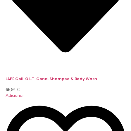
LAPE Coll. O.L.T. Cond. Shampoo & Body Wash
66,94
€
Adicionar