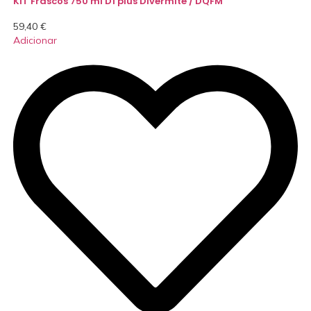
KIT Frascos 750 ml D1 plus Divermite / DQFM
59,40
€
Adicionar