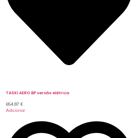
TASKI AERO BP versão elétrica
654,87
€
Adicionar