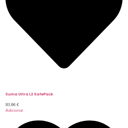
Suma Ultra L2 SafePack
83,86
€
Adicionar