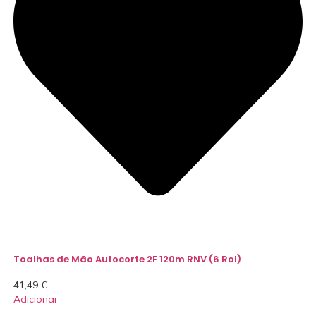
Toalhas de Mão Autocorte 2F 120m RNV (6 Rol)
41,49
€
Adicionar