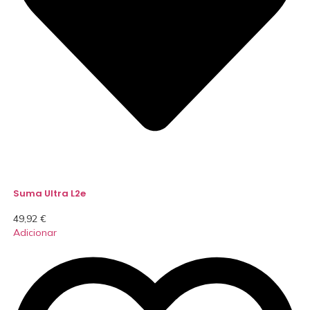
Suma Ultra L2e
49,92
€
Adicionar