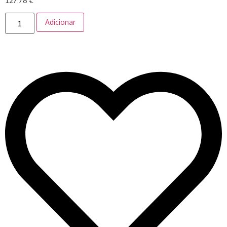
127,78
€
Adicionar