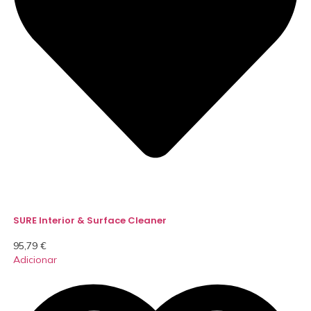
SURE Interior & Surface Cleaner
95,79
€
Adicionar