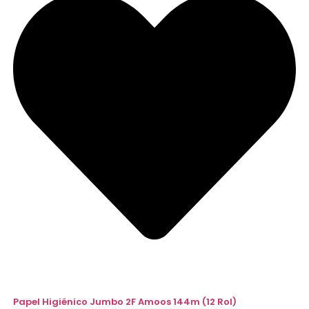
Papel Higiénico Jumbo 2F Amoos 144m (12 Rol)