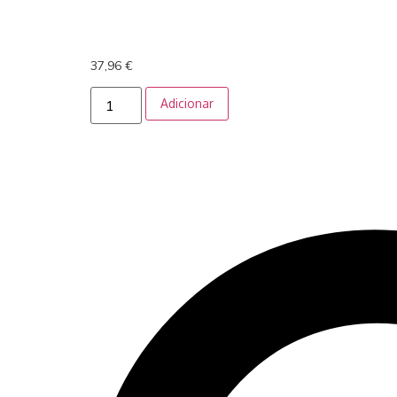
37,96
€
Adicionar